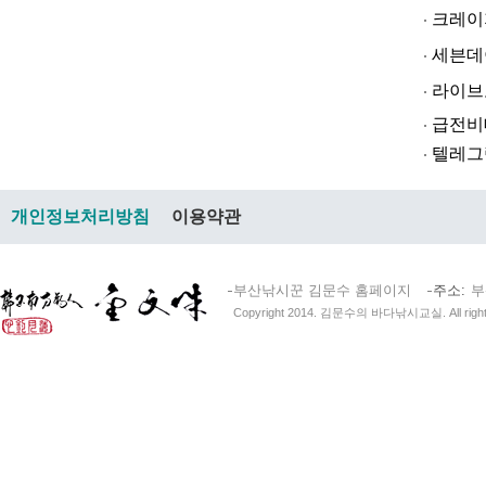
크레이지알파❤
세븐데이즈토­
라­이브토­토
급전비대면 
텔레그램@br
개인정보처리방침
이용약관
부산낚시꾼 김문수 홈페이지
주소
부
Copyright 2014. 김문수의 바다낚시교실. All right 